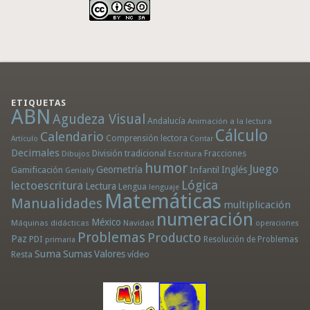
ETIQUETAS
ABN
Agudeza Visual
Andalucía
Animación a la lectura
Cálculo
Calendario
Comprensión lectora
Artículo
Contar
Decimales
División tradicional
Fracciones
Dibujos
Escritura
humor
Juego
Geometría
Infantil
Inglés
Gamificación
Genially
Lógica
lectoescritura
Lectura
Lengua
lenguaje
Matemáticas
Manualidades
multiplicación
numeración
México
Máquinas didácticas
Navidad
operaciones
Problemas
Producto
Paz
PDI
Resolución de Problemas
primaria
Suma
Sumas
Valores
Resta
vídeo