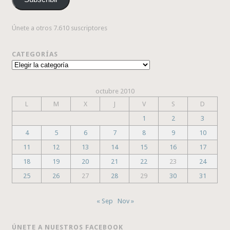
electrónico
Únete a otros 7.610 suscriptores
CATEGORÍAS
Categorías
octubre 2010
L
M
X
J
V
S
D
1
2
3
4
5
6
7
8
9
10
11
12
13
14
15
16
17
18
19
20
21
22
23
24
25
26
27
28
29
30
31
« Sep
Nov »
ÚNETE A NUESTROS FACEBOOK