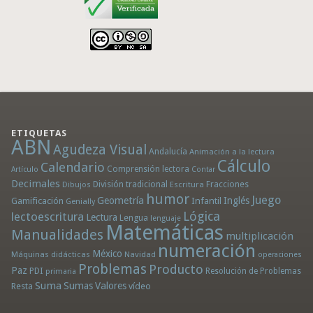
ETIQUETAS
ABN
Agudeza Visual
Andalucía
Animación a la lectura
Cálculo
Calendario
Comprensión lectora
Artículo
Contar
Decimales
División tradicional
Fracciones
Dibujos
Escritura
humor
Juego
Geometría
Infantil
Inglés
Gamificación
Genially
Lógica
lectoescritura
Lectura
Lengua
lenguaje
Matemáticas
Manualidades
multiplicación
numeración
México
Máquinas didácticas
Navidad
operaciones
Problemas
Producto
Paz
PDI
Resolución de Problemas
primaria
Suma
Sumas
Valores
Resta
vídeo