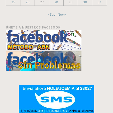
25
26
27
28
29
30
31
« Sep
Nov »
ÚNETE A NUESTROS FACEBOOK