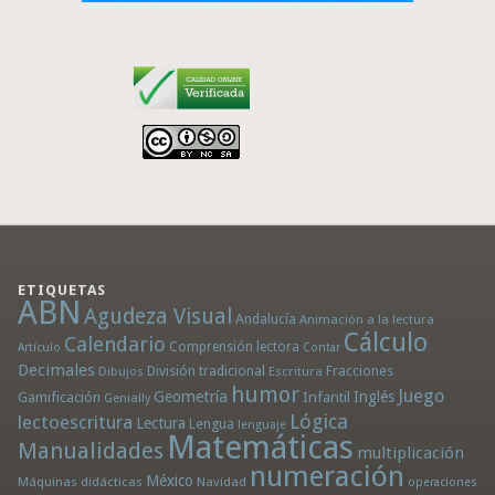
ETIQUETAS
ABN
Agudeza Visual
Andalucía
Animación a la lectura
Cálculo
Calendario
Comprensión lectora
Artículo
Contar
Decimales
División tradicional
Fracciones
Dibujos
Escritura
humor
Juego
Geometría
Infantil
Inglés
Gamificación
Genially
Lógica
lectoescritura
Lectura
Lengua
lenguaje
Matemáticas
Manualidades
multiplicación
numeración
México
Máquinas didácticas
Navidad
operaciones