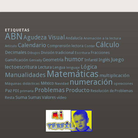
ETIQUETAS
ABN
Agudeza Visual
Andalucía
Animación a la lectura
Cálculo
Calendario
Comprensión lectora
Artículo
Contar
Decimales
División tradicional
Fracciones
Dibujos
Escritura
humor
Juego
Geometría
Infantil
Inglés
Gamificación
Genially
Lógica
lectoescritura
Lectura
Lengua
lenguaje
Matemáticas
Manualidades
multiplicación
numeración
México
Máquinas didácticas
Navidad
operaciones
Problemas
Producto
Paz
PDI
Resolución de Problemas
primaria
Suma
Sumas
Valores
Resta
vídeo