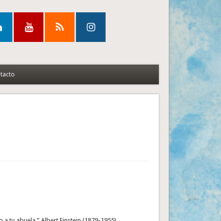
tacto
a tu abuela.” Albert Einstein (1879-1955)