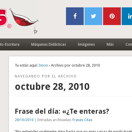
to-Escritura
Máquinas Didácticas
Imágenes
Más
Con
Tu estás aquí:
Inicio
› Archivo por octubre 28, 2010
NAVEGANDO POR EL ARCHIVO
octubre 28, 2010
Frase del día: «¿Te enteras?
28/10/2010
| Entradas archivadas:
Frases Citas
“No entiendes realmente algo hasta que no eres capaz de explicárselo 