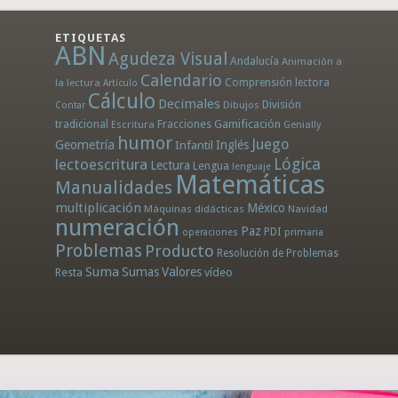
ETIQUETAS
ABN
Agudeza Visual
Andalucía
Animación a
Calendario
la lectura
Comprensión lectora
Artículo
Cálculo
Decimales
División
Dibujos
Contar
tradicional
Fracciones
Gamificación
Escritura
Genially
humor
Juego
Geometría
Infantil
Inglés
Lógica
lectoescritura
Lectura
Lengua
lenguaje
Matemáticas
Manualidades
multiplicación
México
Máquinas didácticas
Navidad
numeración
Paz
PDI
operaciones
primaria
Problemas
Producto
Resolución de Problemas
Suma
Sumas
Valores
Resta
vídeo