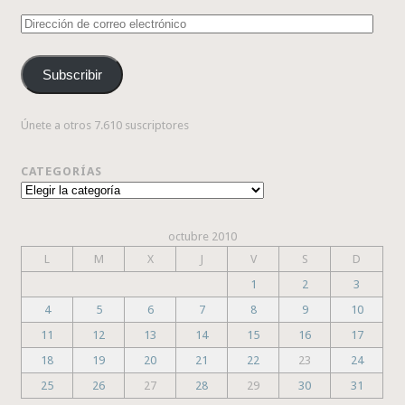
Dirección
de
correo
Subscribir
electrónico
Únete a otros 7.610 suscriptores
CATEGORÍAS
Categorías
octubre 2010
L
M
X
J
V
S
D
1
2
3
4
5
6
7
8
9
10
11
12
13
14
15
16
17
18
19
20
21
22
23
24
25
26
27
28
29
30
31