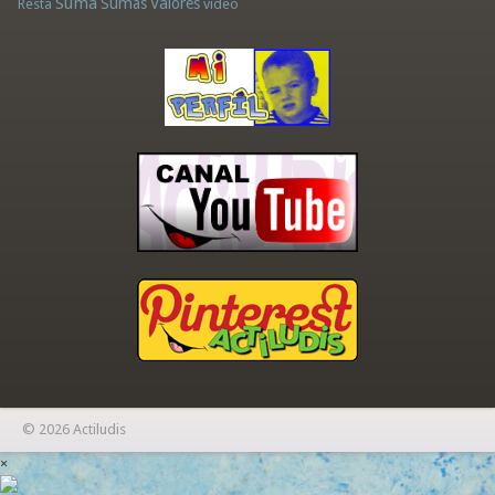
Suma
Sumas
Valores
Resta
vídeo
© 2026 Actiludis
×