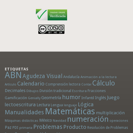
ETIQUETAS
ABN
Agudeza Visual
Andalucía
Animación a la lectura
Cálculo
Calendario
Comprensión lectora
Artículo
Contar
Decimales
División tradicional
Fracciones
Dibujos
Escritura
humor
Juego
Geometría
Infantil
Inglés
Gamificación
Genially
Lógica
lectoescritura
Lectura
Lengua
lenguaje
Matemáticas
Manualidades
multiplicación
numeración
México
Máquinas didácticas
Navidad
operaciones
Problemas
Producto
Paz
PDI
Resolución de Problemas
primaria