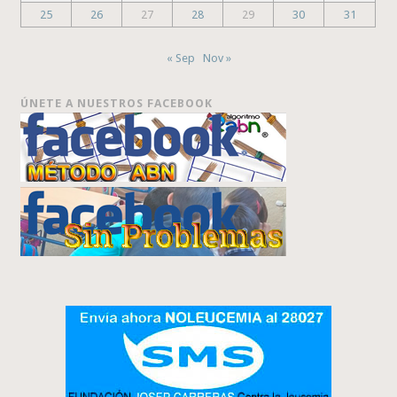
25
26
27
28
29
30
31
« Sep
Nov »
ÚNETE A NUESTROS FACEBOOK