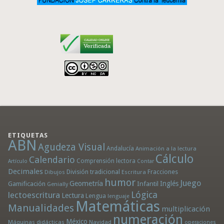
ETIQUETAS
ABN
Agudeza Visual
Andalucía
Animación a la lectura
Cálculo
Calendario
Comprensión lectora
Artículo
Contar
Decimales
División tradicional
Fracciones
Dibujos
Escritura
humor
Juego
Geometría
Infantil
Inglés
Gamificación
Genially
Lógica
lectoescritura
Lectura
Lengua
lenguaje
Matemáticas
Manualidades
multiplicación
numeración
México
Máquinas didácticas
Navidad
operaciones