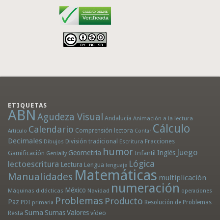
ETIQUETAS
ABN
Agudeza Visual
Andalucía
Animación a la lectura
Cálculo
Calendario
Comprensión lectora
Artículo
Contar
Decimales
División tradicional
Fracciones
Dibujos
Escritura
humor
Juego
Geometría
Infantil
Inglés
Gamificación
Genially
Lógica
lectoescritura
Lectura
Lengua
lenguaje
Matemáticas
Manualidades
multiplicación
numeración
México
Máquinas didácticas
Navidad
operaciones
Problemas
Producto
Paz
PDI
Resolución de Problemas
primaria
Suma
Sumas
Valores
Resta
vídeo