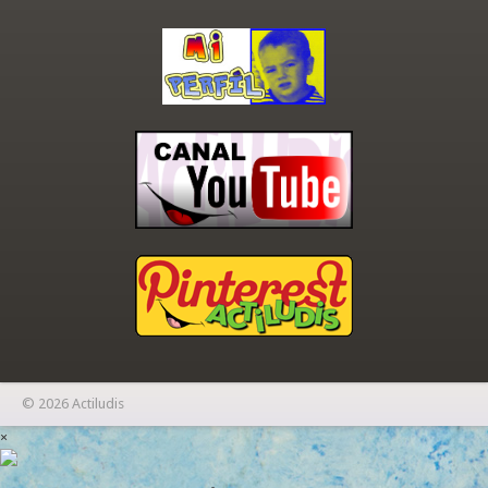
© 2026 Actiludis
×