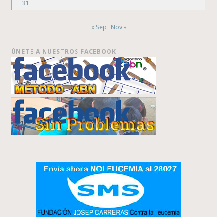
31
« Sep
Nov »
ÚNETE A NUESTROS FACEBOOK