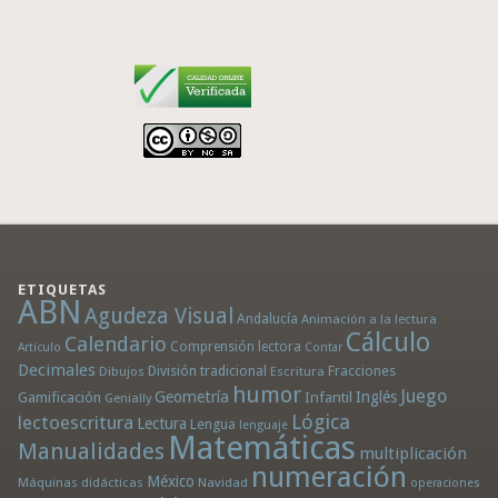
ETIQUETAS
ABN
Agudeza Visual
Andalucía
Animación a la lectura
Cálculo
Calendario
Comprensión lectora
Artículo
Contar
Decimales
División tradicional
Fracciones
Dibujos
Escritura
humor
Juego
Geometría
Infantil
Inglés
Gamificación
Genially
Lógica
lectoescritura
Lectura
Lengua
lenguaje
Matemáticas
Manualidades
multiplicación
numeración
México
Máquinas didácticas
Navidad
operaciones