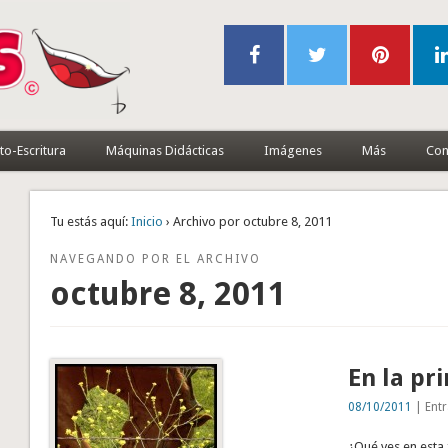
to-Escritura
Máquinas Didácticas
Imágenes
Más
Con
Tu estás aquí:
Inicio
› Archivo por octubre 8, 2011
NAVEGANDO POR EL ARCHIVO
octubre 8, 2011
En la pr
08/10/2011
| Entr
¿Qué ves en esta