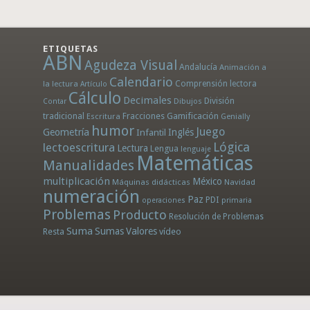
ETIQUETAS
ABN
Agudeza Visual
Andalucía
Animación a
Calendario
la lectura
Comprensión lectora
Artículo
Cálculo
Decimales
División
Dibujos
Contar
tradicional
Fracciones
Gamificación
Escritura
Genially
humor
Juego
Geometría
Infantil
Inglés
Lógica
lectoescritura
Lectura
Lengua
lenguaje
Matemáticas
Manualidades
multiplicación
México
Máquinas didácticas
Navidad
numeración
Paz
PDI
operaciones
primaria
Problemas
Producto
Resolución de Problemas
Suma
Sumas
Valores
Resta
vídeo