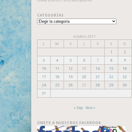
Únete a otros 7.610 suscriptores
CATEGORÍAS
Categorías
octubre 2011
L
M
X
J
V
S
D
1
2
3
4
5
6
7
8
9
10
11
12
13
14
15
16
17
18
19
20
21
22
23
24
25
26
27
28
29
30
31
« Sep
Nov »
ÚNETE A NUESTROS FACEBOOK