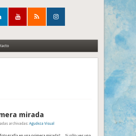
tacto
imera mirada
adas archivadas:
Agudeza Visual
 fotografía en una primera mirada?… Si sólo ves una