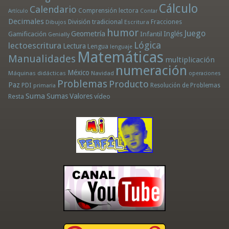
Cálculo
Calendario
Comprensión lectora
Artículo
Contar
Decimales
División tradicional
Fracciones
Dibujos
Escritura
humor
Juego
Geometría
Infantil
Inglés
Gamificación
Genially
Lógica
lectoescritura
Lectura
Lengua
lenguaje
Matemáticas
Manualidades
multiplicación
numeración
México
Máquinas didácticas
Navidad
operaciones
Problemas
Producto
Paz
PDI
Resolución de Problemas
primaria
Suma
Sumas
Valores
Resta
vídeo