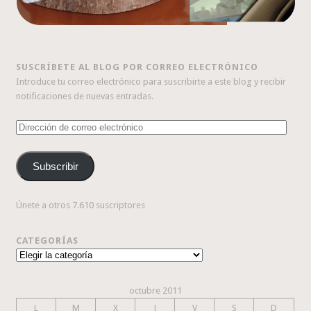
SUSCRÍBETE AL BLOG POR CORREO ELECTRÓNICO
Introduce tu correo electrónico para suscribirte a este blog y recibir
notificaciones de nuevas entradas.
Dirección
de
correo
Subscribir
electrónico
Únete a otros 7.610 suscriptores
CATEGORÍAS
Categorías
octubre 2011
L
M
X
J
V
S
D