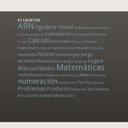
ETIQUETAS
ABN
Agudeza Visual
Andalucía
Animación a
Calendario
la lectura
Comprensión lectora
Artículo
Cálculo
Decimales
División
Dibujos
Contar
tradicional
Fracciones
Gamificación
Escritura
Genially
humor
Juego
Geometría
Infantil
Inglés
Lógica
lectoescritura
Lectura
Lengua
lenguaje
Matemáticas
Manualidades
multiplicación
México
Máquinas didácticas
Navidad
numeración
Paz
PDI
operaciones
primaria
Problemas
Producto
Resolución de Problemas
Suma
Sumas
Valores
Resta
vídeo