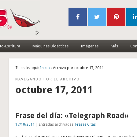
to-Escritura
Máquinas Didácticas
Imágenes
Más
Con
Tu estás aquí:
Inicio
› Archivo por octubre 17, 2011
NAVEGANDO POR EL ARCHIVO
octubre 17, 2011
Frase del día: «Telegraph Road»
17/10/2011
| Entradas archivadas:
Frases Citas
«…Se levantaron iglesias, se construyeron colegios, aparecieron los a