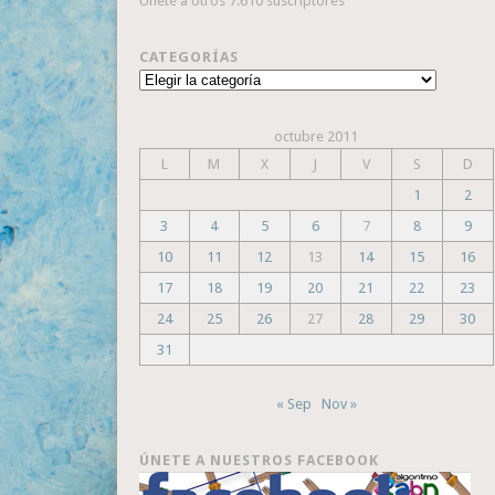
Únete a otros 7.610 suscriptores
CATEGORÍAS
Categorías
octubre 2011
L
M
X
J
V
S
D
1
2
3
4
5
6
7
8
9
10
11
12
13
14
15
16
17
18
19
20
21
22
23
24
25
26
27
28
29
30
31
« Sep
Nov »
ÚNETE A NUESTROS FACEBOOK