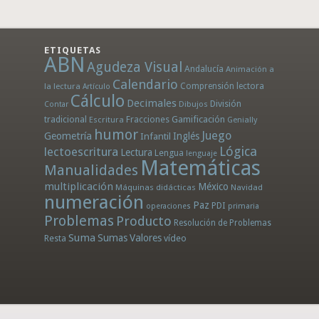
ETIQUETAS
ABN
Agudeza Visual
Andalucía
Animación a
Calendario
la lectura
Comprensión lectora
Artículo
Cálculo
Decimales
División
Dibujos
Contar
tradicional
Fracciones
Gamificación
Escritura
Genially
humor
Juego
Geometría
Infantil
Inglés
Lógica
lectoescritura
Lectura
Lengua
lenguaje
Matemáticas
Manualidades
multiplicación
México
Máquinas didácticas
Navidad
numeración
Paz
PDI
operaciones
primaria
Problemas
Producto
Resolución de Problemas
Suma
Sumas
Valores
Resta
vídeo