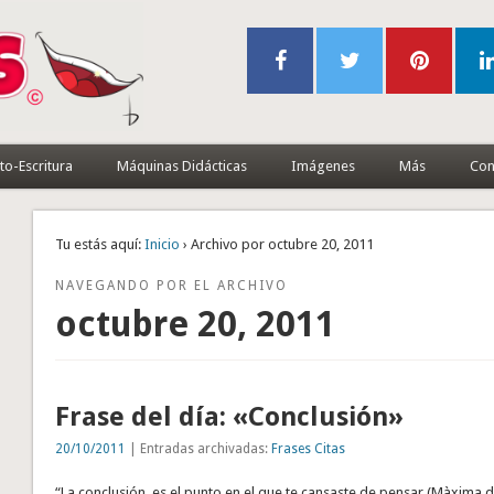
to-Escritura
Máquinas Didácticas
Imágenes
Más
Con
Tu estás aquí:
Inicio
› Archivo por octubre 20, 2011
NAVEGANDO POR EL ARCHIVO
octubre 20, 2011
Frase del día: «Conclusión»
20/10/2011
| Entradas archivadas:
Frases Citas
“La conclusión, es el punto en el que te cansaste de pensar (Màxima 