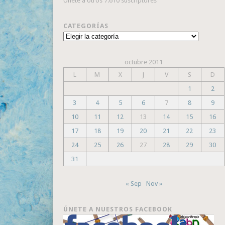
Únete a otros 7.610 suscriptores
CATEGORÍAS
Categorías
octubre 2011
L
M
X
J
V
S
D
1
2
3
4
5
6
7
8
9
10
11
12
13
14
15
16
17
18
19
20
21
22
23
24
25
26
27
28
29
30
31
« Sep
Nov »
ÚNETE A NUESTROS FACEBOOK