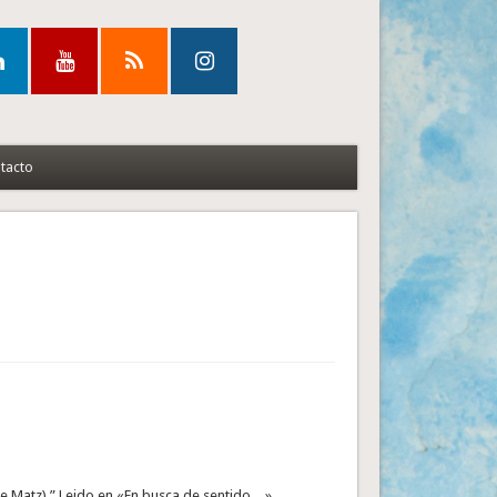
tacto
de Matz).” Leido en «En busca de sentido…»