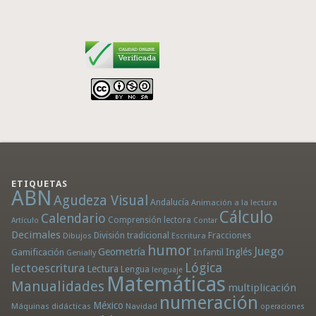
ETIQUETAS
ABN
Agudeza Visual
Andalucía
Animación a la lectura
Cálculo
Calendario
Comprensión lectora
Artículo
Contar
Decimales
División tradicional
Fracciones
Dibujos
Escritura
humor
Juego
Geometría
Infantil
Inglés
Gamificación
Genially
Lógica
lectoescritura
Lectura
Lengua
lenguaje
Matemáticas
Manualidades
multiplicación
numeración
México
Máquinas didácticas
Navidad
operaciones