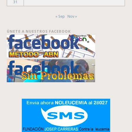
31
« Sep
Nov »
ÚNETE A NUESTROS FACEBOOK