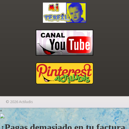
© 2026 Actiludis
×
¿Pagas demasiado en tu factura