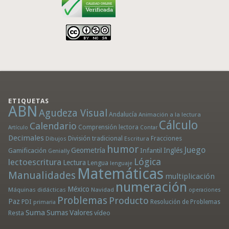
ETIQUETAS
ABN
Agudeza Visual
Andalucía
Animación a la lectura
Cálculo
Calendario
Comprensión lectora
Artículo
Contar
Decimales
División tradicional
Fracciones
Dibujos
Escritura
humor
Juego
Geometría
Infantil
Inglés
Gamificación
Genially
Lógica
lectoescritura
Lectura
Lengua
lenguaje
Matemáticas
Manualidades
multiplicación
numeración
México
Máquinas didácticas
Navidad
operaciones
Problemas
Producto
Paz
PDI
Resolución de Problemas
primaria
Suma
Sumas
Valores
Resta
vídeo