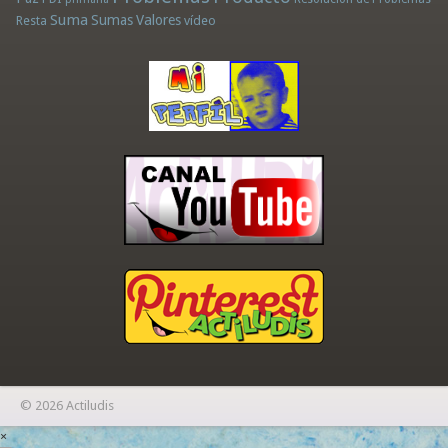
Suma
Sumas
Valores
Resta
vídeo
© 2026 Actiludis
×