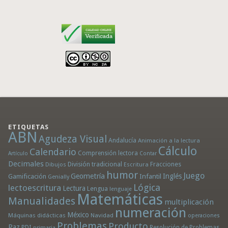
ETIQUETAS
ABN
Agudeza Visual
Andalucía
Animación a la lectura
Cálculo
Calendario
Comprensión lectora
Artículo
Contar
Decimales
División tradicional
Fracciones
Dibujos
Escritura
humor
Juego
Geometría
Infantil
Inglés
Gamificación
Genially
Lógica
lectoescritura
Lectura
Lengua
lenguaje
Matemáticas
Manualidades
multiplicación
numeración
México
Máquinas didácticas
Navidad
operaciones
Problemas
Producto
Paz
PDI
Resolución de Problemas
primaria