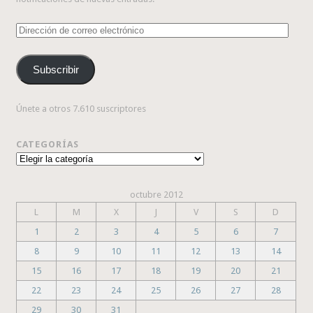
Dirección
de
correo
Subscribir
electrónico
Únete a otros 7.610 suscriptores
CATEGORÍAS
Categorías
octubre 2012
L
M
X
J
V
S
D
1
2
3
4
5
6
7
8
9
10
11
12
13
14
15
16
17
18
19
20
21
22
23
24
25
26
27
28
29
30
31