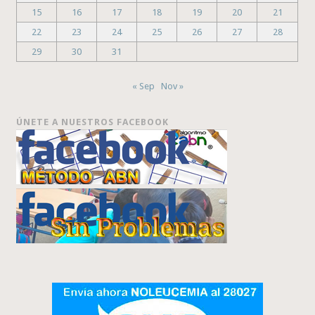
15
16
17
18
19
20
21
22
23
24
25
26
27
28
29
30
31
« Sep
Nov »
ÚNETE A NUESTROS FACEBOOK