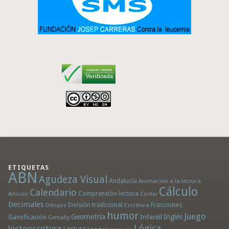
ETIQUETAS
ABN
Agudeza Visual
Andalucía
Animación a la lectura
Cálculo
Calendario
Comprensión lectora
Artículo
Contar
Decimales
División tradicional
Fracciones
Dibujos
Escritura
humor
Juego
Geometría
Infantil
Inglés
Gamificación
Genially
Lógica
lectoescritura