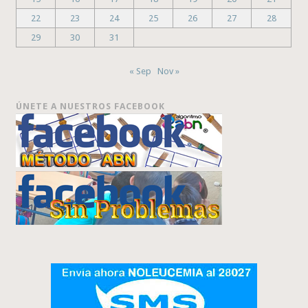
22
23
24
25
26
27
28
29
30
31
« Sep
Nov »
ÚNETE A NUESTROS FACEBOOK