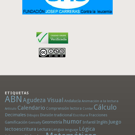
ETIQUETAS
ABN
Agudeza Visual
Andalucía
Animación a la lectura
Cálculo
Calendario
Comprensión lectora
Artículo
Contar
Decimales
División tradicional
Fracciones
Dibujos
Escritura
humor
Juego
Geometría
Infantil
Inglés
Gamificación
Genially
Lógica
lectoescritura
Lectura
Lengua
lenguaje