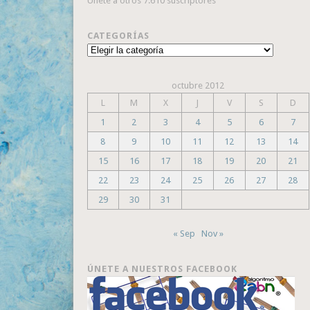
Únete a otros 7.610 suscriptores
CATEGORÍAS
Categorías
octubre 2012
L
M
X
J
V
S
D
1
2
3
4
5
6
7
8
9
10
11
12
13
14
15
16
17
18
19
20
21
22
23
24
25
26
27
28
29
30
31
« Sep
Nov »
ÚNETE A NUESTROS FACEBOOK