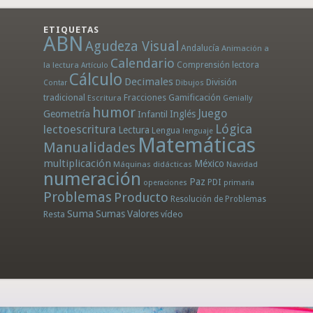
ETIQUETAS
ABN
Agudeza Visual
Andalucía
Animación a
Calendario
la lectura
Comprensión lectora
Artículo
Cálculo
Decimales
División
Dibujos
Contar
tradicional
Fracciones
Gamificación
Escritura
Genially
humor
Juego
Geometría
Infantil
Inglés
Lógica
lectoescritura
Lectura
Lengua
lenguaje
Matemáticas
Manualidades
multiplicación
México
Máquinas didácticas
Navidad
numeración
Paz
PDI
operaciones
primaria
Problemas
Producto
Resolución de Problemas
Suma
Sumas
Valores
Resta
vídeo