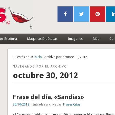
to-Escritura
Máquinas Didácticas
Imágenes
Más
Con
Tu estás aquí:
Inicio
› Archivo por octubre 30, 2012
NAVEGANDO POR EL ARCHIVO
octubre 30, 2012
Frase del día. «Sandias»
30/10/2012
| Entradas archivadas:
Frases Citas
«Sólo en los problemas de matemáticas compran 96 sandías». Ebvlm