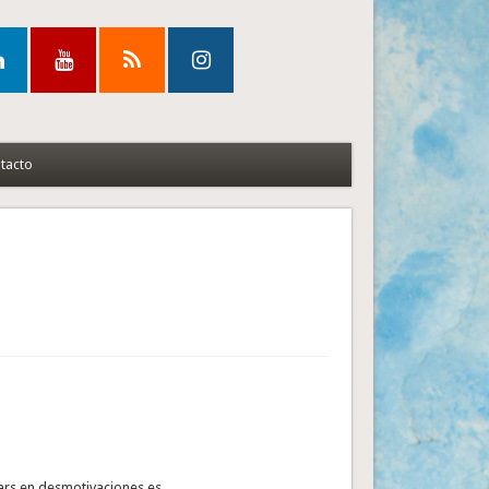
tacto
ars en desmotivaciones.es