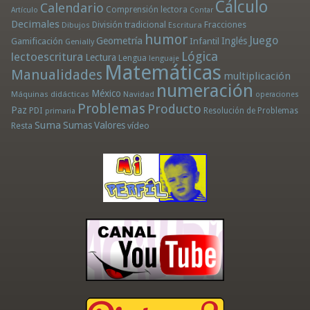
Cálculo
Calendario
Comprensión lectora
Artículo
Contar
Decimales
División tradicional
Fracciones
Dibujos
Escritura
humor
Juego
Geometría
Infantil
Inglés
Gamificación
Genially
Lógica
lectoescritura
Lectura
Lengua
lenguaje
Matemáticas
Manualidades
multiplicación
numeración
México
Máquinas didácticas
Navidad
operaciones
Problemas
Producto
Paz
PDI
Resolución de Problemas
primaria
Suma
Sumas
Valores
Resta
vídeo