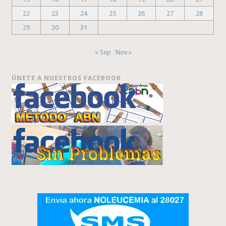
22
23
24
25
26
27
28
29
30
31
« Sep
Nov »
ÚNETE A NUESTROS FACEBOOK