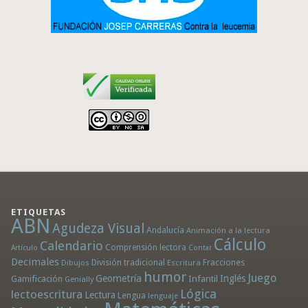
ETIQUETAS
ABN
Agudeza Visual
Andalucía
Animación a la lectura
Cálculo
Calendario
Comprensión lectora
Artículo
Contar
Decimales
División tradicional
Fracciones
Dibujos
Escritura
humor
Juego
Geometría
Infantil
Inglés
Gamificación
Genially
Lógica
lectoescritura
Lectura
Lengua
lenguaje