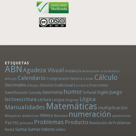
ETIQUETAS
ABN
Agudeza Visual
Andalucía
Animación a la lectura
Cálculo
Calendario
Comprensión lectora
Artículo
Contar
Decimales
División tradicional
Fracciones
Dibujos
Escritura
humor
Juego
Geometría
Infantil
Inglés
Gamificación
Genially
Lógica
lectoescritura
Lectura
Lengua
lenguaje
Matemáticas
Manualidades
multiplicación
numeración
México
Máquinas didácticas
Navidad
operaciones
Problemas
Producto
Paz
PDI
Resolución de Problemas
primaria
Suma
Sumas
Valores
Resta
vídeo