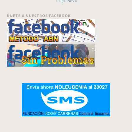
« Sep
Nov »
ÚNETE A NUESTROS FACEBOOK