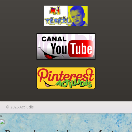
© 2026 Actiludis
×