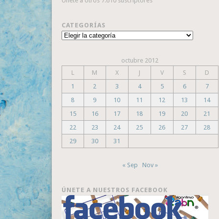
Únete a otros 7.610 suscriptores
CATEGORÍAS
Categorías
octubre 2012
L
M
X
J
V
S
D
1
2
3
4
5
6
7
8
9
10
11
12
13
14
15
16
17
18
19
20
21
22
23
24
25
26
27
28
29
30
31
« Sep
Nov »
ÚNETE A NUESTROS FACEBOOK