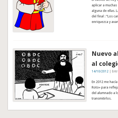
aplicar a muchas 
alguna de ellas. 
del final : “Los 
enriquezca y ava
Nuevo ab
al coleg
14/10/2012
| Entr
En 2012 me hacía
Roto» para reflej
del alumnado a lo
transmitirlos.