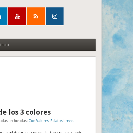
tacto
de los 3 colores
adas archivadas:
Con Valores
,
Relatos breves
es un relato breve, con una historia que se puede