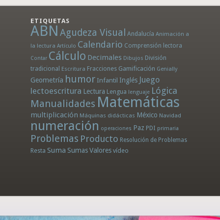
ETIQUETAS
ABN
Agudeza Visual
Andalucía
Animación a
Calendario
la lectura
Comprensión lectora
Artículo
Cálculo
Decimales
División
Dibujos
Contar
tradicional
Fracciones
Gamificación
Escritura
Genially
humor
Juego
Geometría
Infantil
Inglés
Lógica
lectoescritura
Lectura
Lengua
lenguaje
Matemáticas
Manualidades
multiplicación
México
Máquinas didácticas
Navidad
numeración
Paz
PDI
operaciones
primaria
Problemas
Producto
Resolución de Problemas
Suma
Sumas
Valores
Resta
vídeo