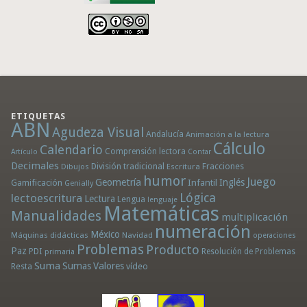
ETIQUETAS
ABN
Agudeza Visual
Andalucía
Animación a la lectura
Cálculo
Calendario
Comprensión lectora
Artículo
Contar
Decimales
División tradicional
Fracciones
Dibujos
Escritura
humor
Juego
Geometría
Infantil
Inglés
Gamificación
Genially
Lógica
lectoescritura
Lectura
Lengua
lenguaje
Matemáticas
Manualidades
multiplicación
numeración
México
Máquinas didácticas
Navidad
operaciones
Problemas
Producto
Paz
PDI
Resolución de Problemas
primaria
Suma
Sumas
Valores
Resta
vídeo