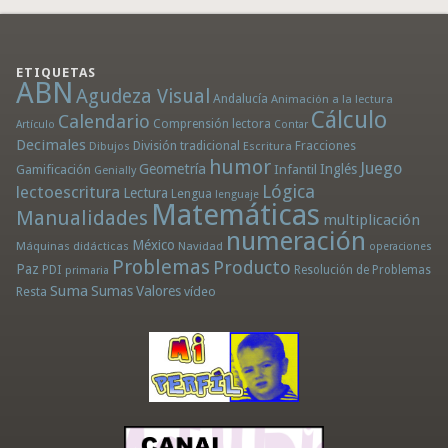
ETIQUETAS
ABN
Agudeza Visual
Andalucía
Animación a la lectura
Cálculo
Calendario
Comprensión lectora
Artículo
Contar
Decimales
División tradicional
Fracciones
Dibujos
Escritura
humor
Juego
Geometría
Infantil
Inglés
Gamificación
Genially
Lógica
lectoescritura
Lectura
Lengua
lenguaje
Matemáticas
Manualidades
multiplicación
numeración
México
Máquinas didácticas
Navidad
operaciones
Problemas
Producto
Paz
PDI
Resolución de Problemas
primaria
Suma
Sumas
Valores
Resta
vídeo