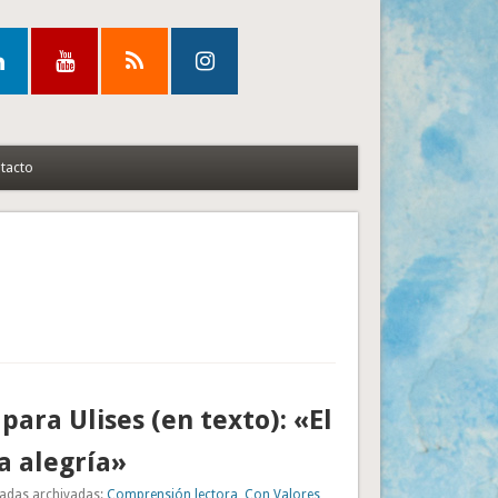
tacto
para Ulises (en texto): «El
la alegría»
adas archivadas:
Comprensión lectora
,
Con Valores