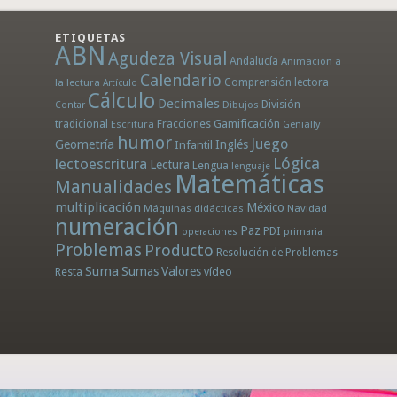
ETIQUETAS
ABN
Agudeza Visual
Andalucía
Animación a
Calendario
la lectura
Comprensión lectora
Artículo
Cálculo
Decimales
División
Dibujos
Contar
tradicional
Fracciones
Gamificación
Escritura
Genially
humor
Juego
Geometría
Infantil
Inglés
Lógica
lectoescritura
Lectura
Lengua
lenguaje
Matemáticas
Manualidades
multiplicación
México
Máquinas didácticas
Navidad
numeración
Paz
PDI
operaciones
primaria
Problemas
Producto
Resolución de Problemas
Suma
Sumas
Valores
Resta
vídeo