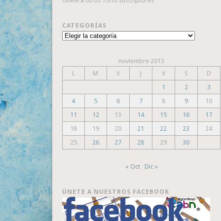
Únete a otros 7.610 suscriptores
CATEGORÍAS
Categorías
noviembre 2013
L
M
X
J
V
S
D
1
2
3
4
5
6
7
8
9
10
11
12
13
14
15
16
17
18
19
20
21
22
23
24
25
26
27
28
29
30
« Oct
Dic »
ÚNETE A NUESTROS FACEBOOK