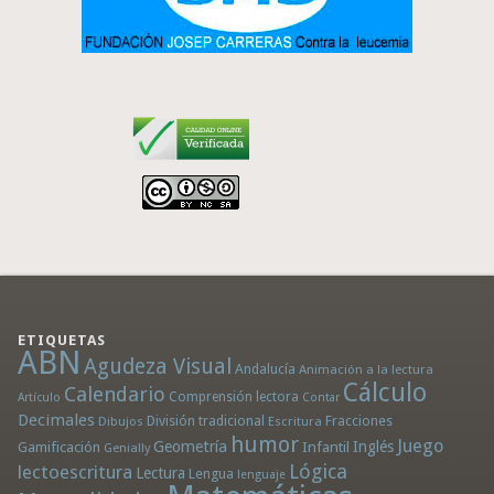
ETIQUETAS
ABN
Agudeza Visual
Andalucía
Animación a la lectura
Cálculo
Calendario
Comprensión lectora
Artículo
Contar
Decimales
División tradicional
Fracciones
Dibujos
Escritura
humor
Juego
Geometría
Infantil
Inglés
Gamificación
Genially
Lógica
lectoescritura
Lectura
Lengua
lenguaje