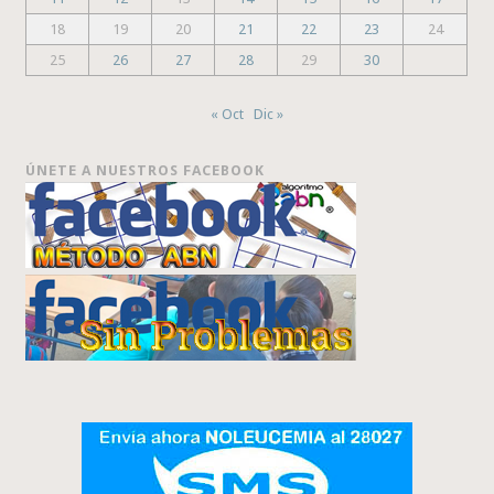
18
19
20
21
22
23
24
25
26
27
28
29
30
« Oct
Dic »
ÚNETE A NUESTROS FACEBOOK