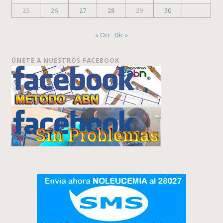
25
26
27
28
29
30
« Oct
Dic »
ÚNETE A NUESTROS FACEBOOK