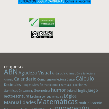
ETIQUETAS
ABN
Agudeza Visual
Andalucía
Animación a la lectura
Cálculo
Calendario
Comprensión lectora
Artículo
Contar
Decimales
División tradicional
Fracciones
Dibujos
Escritura
humor
Juego
Geometría
Infantil
Inglés
Gamificación
Genially
Lógica
lectoescritura
Lectura
Lengua
lenguaje
Matemáticas
Manualidades
multiplicación
numeración