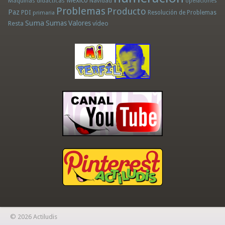
México
Máquinas didácticas
Navidad
operaciones
Problemas
Producto
Paz
PDI
Resolución de Problemas
primaria
Suma
Sumas
Valores
Resta
vídeo
© 2026 Actiludis