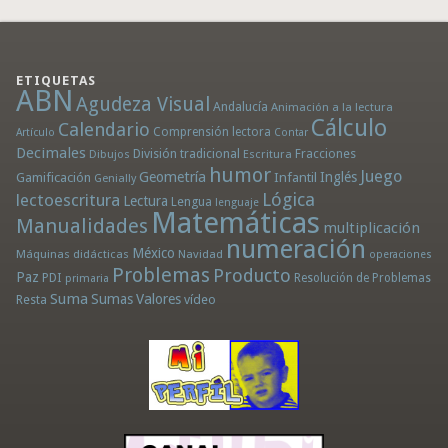
ETIQUETAS
ABN
Agudeza Visual
Andalucía
Animación a la lectura
Cálculo
Calendario
Comprensión lectora
Artículo
Contar
Decimales
División tradicional
Fracciones
Dibujos
Escritura
humor
Juego
Geometría
Infantil
Inglés
Gamificación
Genially
Lógica
lectoescritura
Lectura
Lengua
lenguaje
Matemáticas
Manualidades
multiplicación
numeración
México
Máquinas didácticas
Navidad
operaciones
Problemas
Producto
Paz
PDI
Resolución de Problemas
primaria
Suma
Sumas
Valores
Resta
vídeo