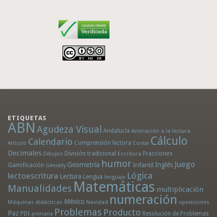
ETIQUETAS
ABN
Agudeza Visual
Andalucía
Animación a la lectura
Cálculo
Calendario
Comprensión lectora
Artículo
Contar
Decimales
División tradicional
Fracciones
Dibujos
Escritura
humor
Juego
Geometría
Infantil
Inglés
Gamificación
Genially
Lógica
lectoescritura
Lectura
Lengua
lenguaje
Matemáticas
Manualidades
multiplicación
numeración
México
Máquinas didácticas
Navidad
operaciones
Problemas
Producto
Paz
PDI
Resolución de Problemas
primaria