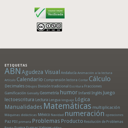
ETIQUETAS
ABN
Agudeza Visual
Andalucía
Animación a la lectura
Cálculo
Calendario
Comprensión lectora
Artículo
Contar
Decimales
División tradicional
Fracciones
Dibujos
Escritura
humor
Juego
Geometría
Infantil
Inglés
Gamificación
Genially
Lógica
lectoescritura
Lectura
Lengua
lenguaje
Matemáticas
Manualidades
multiplicación
numeración
México
Máquinas didácticas
Navidad
operaciones
Problemas
Producto
Paz
PDI
Resolución de Problemas
primaria
Suma
Sumas
Valores
Resta
vídeo