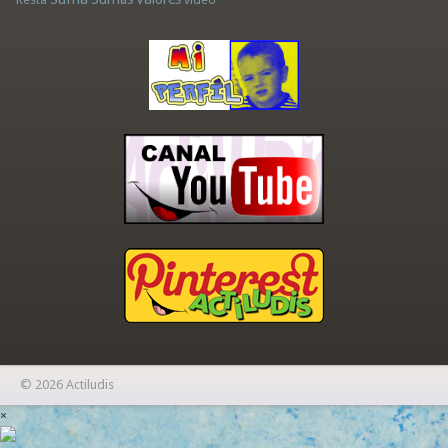
© 2026 Actiludis
×