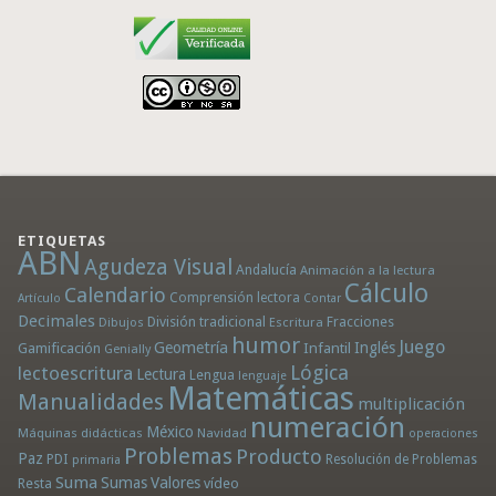
ETIQUETAS
ABN
Agudeza Visual
Andalucía
Animación a la lectura
Cálculo
Calendario
Comprensión lectora
Artículo
Contar
Decimales
División tradicional
Fracciones
Dibujos
Escritura
humor
Juego
Geometría
Infantil
Inglés
Gamificación
Genially
Lógica
lectoescritura
Lectura
Lengua
lenguaje
Matemáticas
Manualidades
multiplicación
numeración
México
Máquinas didácticas
Navidad
operaciones
Problemas
Producto
Paz
PDI
Resolución de Problemas
primaria
Suma
Sumas
Valores
Resta
vídeo