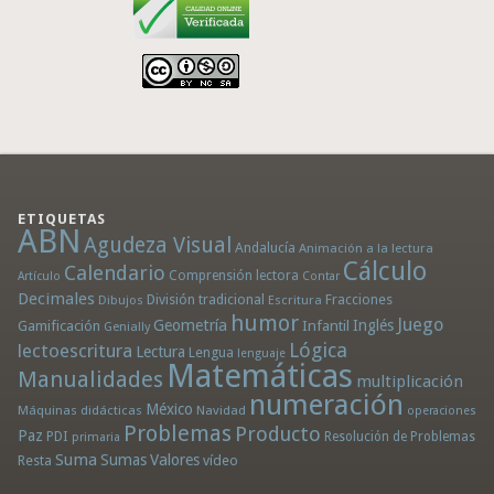
ETIQUETAS
ABN
Agudeza Visual
Andalucía
Animación a la lectura
Cálculo
Calendario
Comprensión lectora
Artículo
Contar
Decimales
División tradicional
Fracciones
Dibujos
Escritura
humor
Juego
Geometría
Infantil
Inglés
Gamificación
Genially
Lógica
lectoescritura
Lectura
Lengua
lenguaje
Matemáticas
Manualidades
multiplicación
numeración
México
Máquinas didácticas
Navidad
operaciones
Problemas
Producto
Paz
PDI
Resolución de Problemas
primaria
Suma
Sumas
Valores
Resta
vídeo