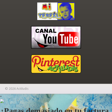
© 2026 Actiludis
×
¿Pagas demasiado en tu factura