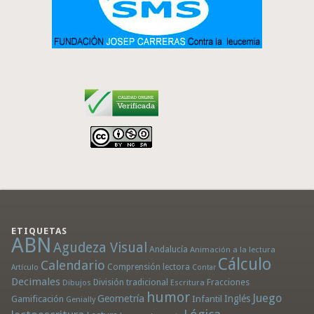
ETIQUETAS
ABN
Agudeza Visual
Andalucía
Animación a la lectura
Cálculo
Calendario
Comprensión lectora
Artículo
Contar
Decimales
División tradicional
Fracciones
Dibujos
Escritura
humor
Juego
Geometría
Infantil
Inglés
Gamificación
Genially