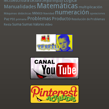
Lógica
lectoescritura
Lectura
Lengua
lenguaje
Matemáticas
Manualidades
multiplicación
numeración
México
Máquinas didácticas
Navidad
operaciones
Problemas
Producto
Paz
PDI
Resolución de Problemas
primaria
Suma
Sumas
Valores
Resta
vídeo