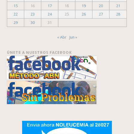
15
16
17
18
19
20
21
22
23
24
25
26
27
28
29
30
31
« Abr
Jun »
ÚNETE A NUESTROS FACEBOOK