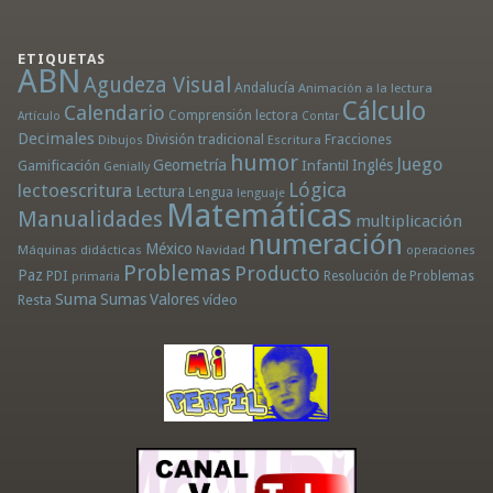
ETIQUETAS
ABN
Agudeza Visual
Andalucía
Animación a la lectura
Cálculo
Calendario
Comprensión lectora
Artículo
Contar
Decimales
División tradicional
Fracciones
Dibujos
Escritura
humor
Juego
Geometría
Infantil
Inglés
Gamificación
Genially
Lógica
lectoescritura
Lectura
Lengua
lenguaje
Matemáticas
Manualidades
multiplicación
numeración
México
Máquinas didácticas
Navidad
operaciones
Problemas
Producto
Paz
PDI
Resolución de Problemas
primaria
Suma
Sumas
Valores
Resta
vídeo