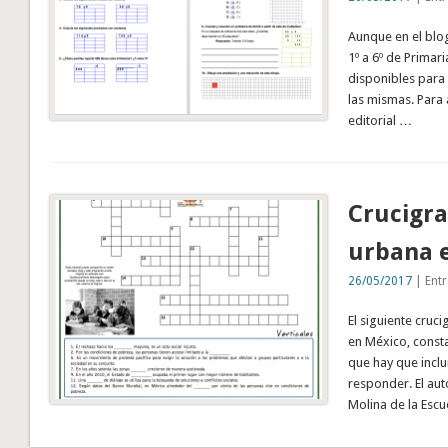
Aunque en el blo
1º a 6º de Primar
disponibles para 
las mismas. Para 
editorial …
Crucigra
urbana 
26/05/2017
| Entr
El siguiente cru
en México, consta
que hay que inclu
responder. El aut
Molina de la Escu