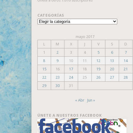
Únete a otros 7.610 suscriptores
CATEGORÍAS
Categorías
mayo 2017
L
M
X
J
V
S
D
1
2
3
4
5
6
7
8
9
10
11
12
13
14
15
16
17
18
19
20
21
22
23
24
25
26
27
28
29
30
31
« Abr
Jun »
ÚNETE A NUESTROS FACEBOOK