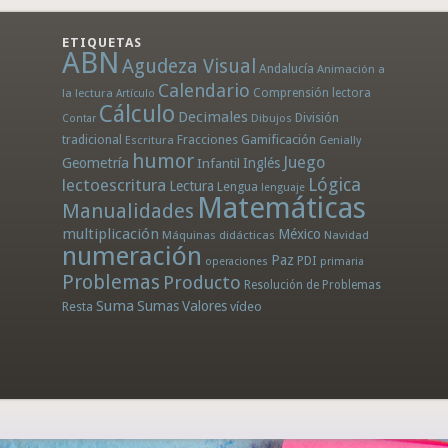
ETIQUETAS
ABN
Agudeza Visual
Andalucía
Animación a
Calendario
la lectura
Comprensión lectora
Artículo
Cálculo
Decimales
División
Dibujos
Contar
tradicional
Fracciones
Gamificación
Escritura
Genially
humor
Juego
Geometría
Infantil
Inglés
Lógica
lectoescritura
Lectura
Lengua
lenguaje
Matemáticas
Manualidades
multiplicación
México
Máquinas didácticas
Navidad
numeración
Paz
PDI
operaciones
primaria
Problemas
Producto
Resolución de Problemas
Suma
Sumas
Valores
Resta
vídeo