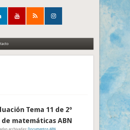
tacto
uación Tema 11 de 2º
a de matemáticas ABN
adas archivadas:
Documentos ABN