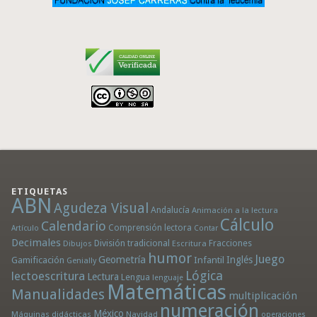
ETIQUETAS
ABN
Agudeza Visual
Andalucía
Animación a la lectura
Cálculo
Calendario
Comprensión lectora
Artículo
Contar
Decimales
División tradicional
Fracciones
Dibujos
Escritura
humor
Juego
Geometría
Infantil
Inglés
Gamificación
Genially
Lógica
lectoescritura
Lectura
Lengua
lenguaje
Matemáticas
Manualidades
multiplicación
numeración
México
Máquinas didácticas
Navidad
operaciones