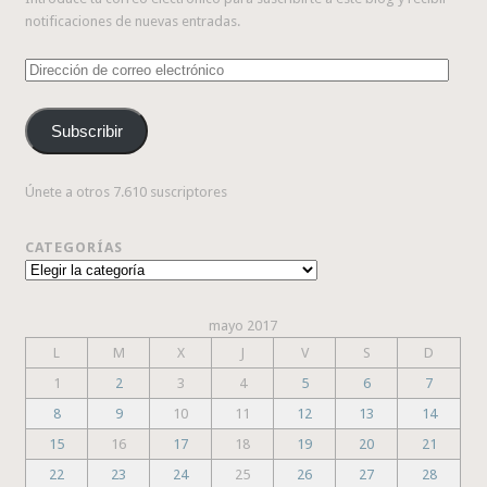
notificaciones de nuevas entradas.
Dirección
de
correo
Subscribir
electrónico
Únete a otros 7.610 suscriptores
CATEGORÍAS
Categorías
mayo 2017
L
M
X
J
V
S
D
1
2
3
4
5
6
7
8
9
10
11
12
13
14
15
16
17
18
19
20
21
22
23
24
25
26
27
28