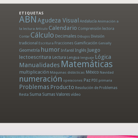
ETIQUETAS
ABN
Agudeza Visual
Andalucía
Animación a
Calendario
la lectura
Comprensión lectora
Artículo
Cálculo
Decimales
División
Dibujos
Contar
tradicional
Fracciones
Gamificación
Escritura
Genially
humor
Juego
Geometría
Infantil
Inglés
Lógica
lectoescritura
Lectura
Lengua
lenguaje
Matemáticas
Manualidades
multiplicación
México
Máquinas didácticas
Navidad
numeración
Paz
PDI
operaciones
primaria
Problemas
Producto
Resolución de Problemas
Suma
Sumas
Valores
Resta
vídeo