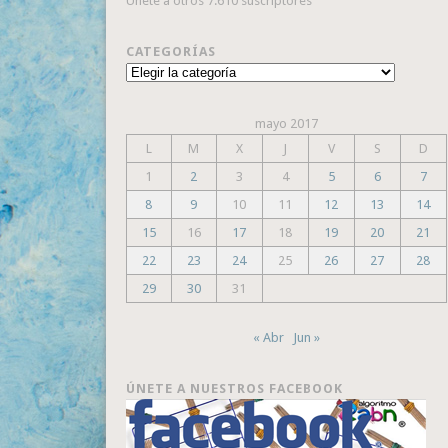
Únete a otros 7.610 suscriptores
CATEGORÍAS
Categorías
mayo 2017
L
M
X
J
V
S
D
1
2
3
4
5
6
7
8
9
10
11
12
13
14
15
16
17
18
19
20
21
22
23
24
25
26
27
28
29
30
31
« Abr
Jun »
ÚNETE A NUESTROS FACEBOOK