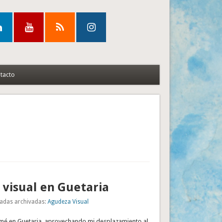
tacto
visual en Guetaria
adas archivadas:
Agudeza Visual
omé en Guetaria, aprovechando mi desplazamiento al