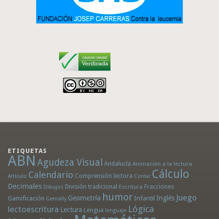
ETIQUETAS
ABN
Agudeza Visual
Andalucía
Animación a la lectura
Cálculo
Calendario
Comprensión lectora
Artículo
Contar
Decimales
División tradicional
Fracciones
Dibujos
Escritura
humor
Juego
Geometría
Infantil
Inglés
Gamificación
Genially
Lógica
lectoescritura
Lectura
Lengua
lenguaje