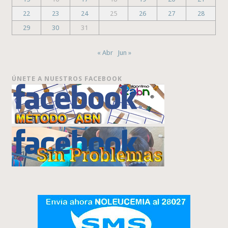
22
23
24
25
26
27
28
29
30
31
« Abr
Jun »
ÚNETE A NUESTROS FACEBOOK