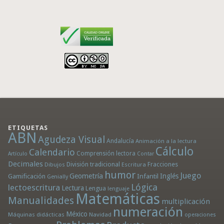
ETIQUETAS
ABN
Agudeza Visual
Andalucía
Animación a la lectura
Cálculo
Calendario
Comprensión lectora
Artículo
Contar
Decimales
División tradicional
Fracciones
Dibujos
Escritura
humor
Juego
Geometría
Infantil
Inglés
Gamificación
Genially
Lógica
lectoescritura
Lectura
Lengua
lenguaje
Matemáticas
Manualidades
multiplicación
numeración
México
Máquinas didácticas
Navidad
operaciones