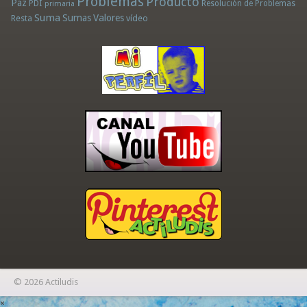
Problemas
Producto
Paz
PDI
Resolución de Problemas
primaria
Suma
Sumas
Valores
Resta
vídeo
© 2026 Actiludis
×