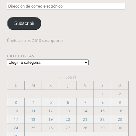
Dirección
de
correo
Subscribir
electrónico
Únete a otros 7.610 suscriptores
CATEGORÍAS
Categorías
julio 2017
L
M
X
J
V
S
D
1
2
3
4
5
6
7
8
9
10
11
12
13
14
15
16
17
18
19
20
21
22
23
24
25
26
27
28
29
30