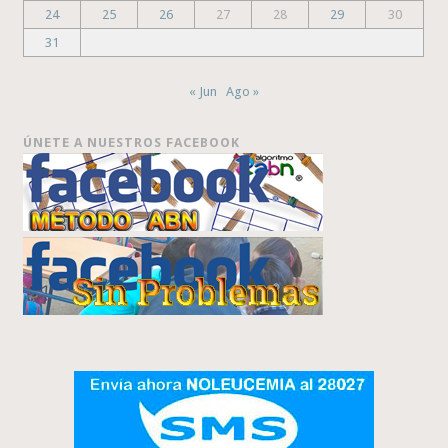
24
25
26
27
28
29
30
31
« Jun
Ago »
ÚNETE A NUESTROS FACEBOOK