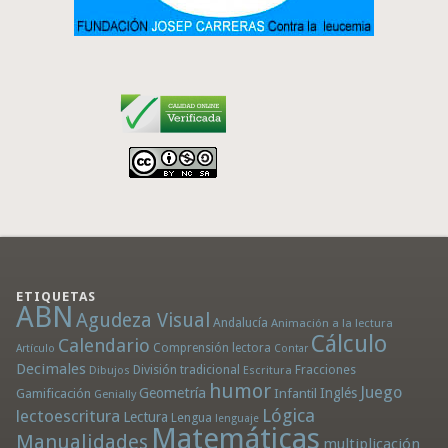
ETIQUETAS
ABN
Agudeza Visual
Andalucía
Animación a la lectura
Cálculo
Calendario
Comprensión lectora
Artículo
Contar
Decimales
División tradicional
Fracciones
Dibujos
Escritura
humor
Juego
Geometría
Infantil
Inglés
Gamificación
Genially
Lógica
lectoescritura
Lectura
Lengua
lenguaje
Matemáticas
Manualidades
multiplicación