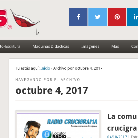
to-Escritura
Máquinas Didácticas
Imágenes
Más
Con
Tu estás aquí:
Inicio
› Archivo por octubre 4, 2017
NAVEGANDO POR EL ARCHIVO
octubre 4, 2017
La comun
crucigr
04/10/2017
| Entr