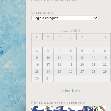
Únete a otros 7.610 suscriptores
CATEGORÍAS
Categorías
octubre 2017
L
M
X
J
V
S
D
1
2
3
4
5
6
7
8
9
10
11
12
13
14
15
16
17
18
19
20
21
22
23
24
25
26
27
28
29
30
31
« Sep
Nov »
ÚNETE A NUESTROS FACEBOOK