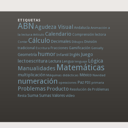
ETIQUETAS
ABN
Agudeza Visual
Andalucía
Animación a
Calendario
la lectura
Comprensión lectora
Artículo
Cálculo
Decimales
División
Dibujos
Contar
tradicional
Fracciones
Gamificación
Escritura
Genially
humor
Juego
Geometría
Infantil
Inglés
Lógica
lectoescritura
Lectura
Lengua
lenguaje
Matemáticas
Manualidades
multiplicación
México
Máquinas didácticas
Navidad
numeración
Paz
PDI
operaciones
primaria
Problemas
Producto
Resolución de Problemas
Suma
Sumas
Valores
Resta
vídeo