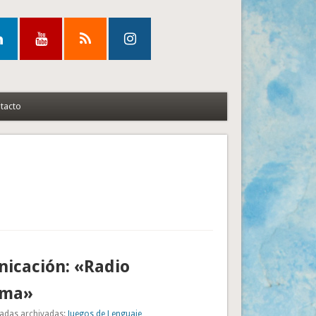
tacto
icación: «Radio
ama»
adas archivadas:
Juegos de Lenguaje