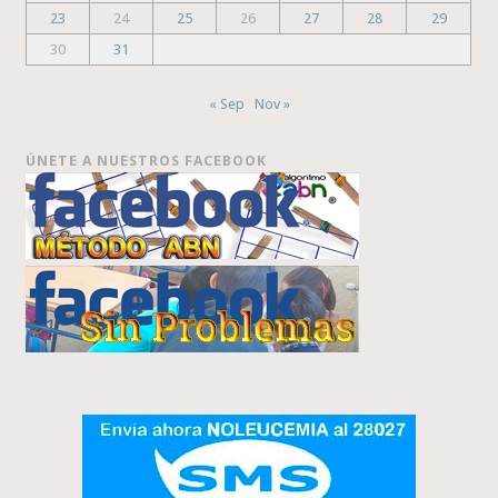
23
24
25
26
27
28
29
30
31
« Sep
Nov »
ÚNETE A NUESTROS FACEBOOK