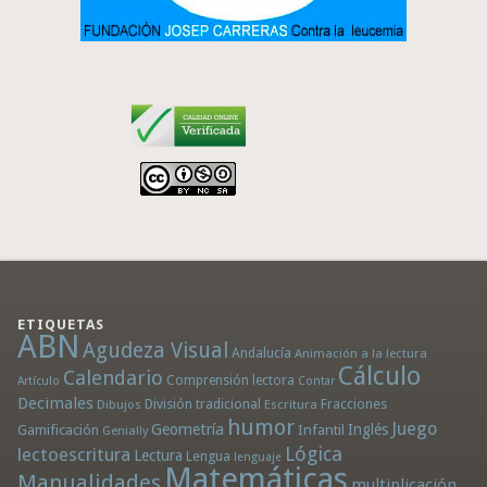
ETIQUETAS
ABN
Agudeza Visual
Andalucía
Animación a la lectura
Cálculo
Calendario
Comprensión lectora
Artículo
Contar
Decimales
División tradicional
Fracciones
Dibujos
Escritura
humor
Juego
Geometría
Infantil
Inglés
Gamificación
Genially
Lógica
lectoescritura
Lectura
Lengua
lenguaje
Matemáticas
Manualidades
multiplicación