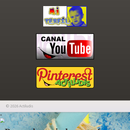
© 2026 Actiludis
×