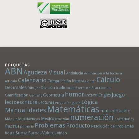
ETIQUETAS
ABN
Agudeza Visual
Andalucía
Animación a la lectura
Cálculo
Calendario
Comprensión lectora
Artículo
Contar
Decimales
División tradicional
Fracciones
Dibujos
Escritura
humor
Juego
Geometría
Infantil
Inglés
Gamificación
Genially
Lógica
lectoescritura
Lectura
Lengua
lenguaje
Matemáticas
Manualidades
multiplicación
numeración
México
Máquinas didácticas
Navidad
operaciones
Problemas
Producto
Paz
PDI
Resolución de Problemas
primaria
Suma
Sumas
Valores
Resta
vídeo