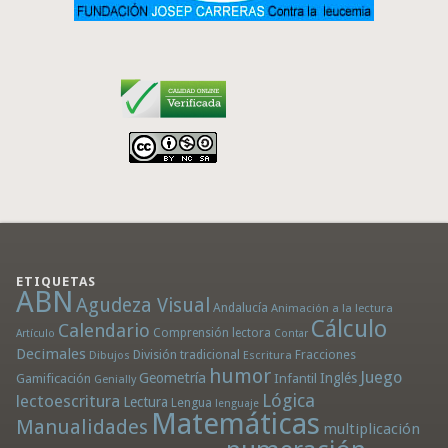
ETIQUETAS
ABN
Agudeza Visual
Andalucía
Animación a la lectura
Cálculo
Calendario
Comprensión lectora
Artículo
Contar
Decimales
División tradicional
Fracciones
Dibujos
Escritura
humor
Juego
Geometría
Infantil
Inglés
Gamificación
Genially
Lógica
lectoescritura
Lectura
Lengua
lenguaje
Matemáticas
Manualidades
multiplicación