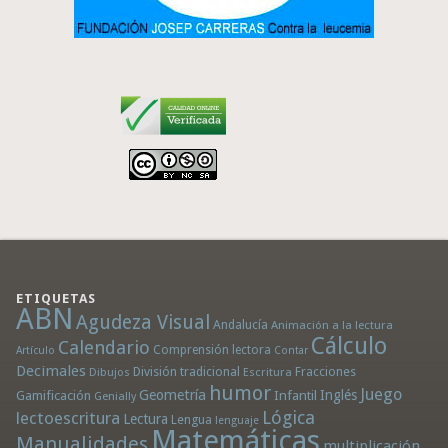
ETIQUETAS
ABN
Agudeza Visual
Andalucía
Animación a la lectura
Cálculo
Calendario
Comprensión lectora
Artículo
Contar
Decimales
División tradicional
Fracciones
Dibujos
Escritura
humor
Juego
Geometría
Infantil
Inglés
Gamificación
Genially
Lógica
lectoescritura
Lectura
Lengua
lenguaje
Matemáticas
Manualidades
multiplicación