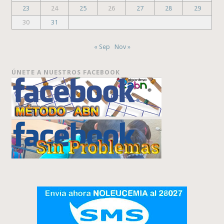
23
24
25
26
27
28
29
30
31
« Sep
Nov »
ÚNETE A NUESTROS FACEBOOK