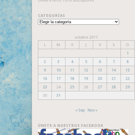
Únete a otros 7.610 suscriptores
CATEGORÍAS
Categorías
octubre 2017
L
M
X
J
V
S
D
1
2
3
4
5
6
7
8
9
10
11
12
13
14
15
16
17
18
19
20
21
22
23
24
25
26
27
28
29
30
31
« Sep
Nov »
ÚNETE A NUESTROS FACEBOOK