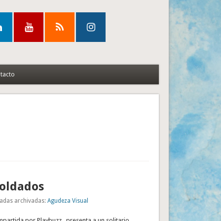
tacto
soldados
adas archivadas:
Agudeza Visual
ompartida por Playbuzz , presenta a un solitario