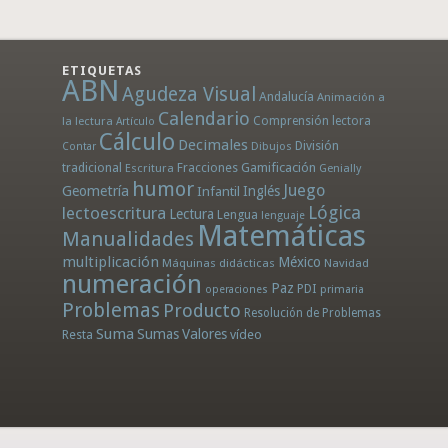
ETIQUETAS
ABN
Agudeza Visual
Andalucía
Animación a
Calendario
la lectura
Comprensión lectora
Artículo
Cálculo
Decimales
División
Dibujos
Contar
tradicional
Fracciones
Gamificación
Escritura
Genially
humor
Juego
Geometría
Infantil
Inglés
Lógica
lectoescritura
Lectura
Lengua
lenguaje
Matemáticas
Manualidades
multiplicación
México
Máquinas didácticas
Navidad
numeración
Paz
PDI
operaciones
primaria
Problemas
Producto
Resolución de Problemas
Suma
Sumas
Valores
Resta
vídeo