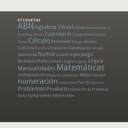
ETIQUETAS
ABN
Agudeza Visual
Andalucía
Animación a
Calendario
la lectura
Comprensión lectora
Artículo
Cálculo
Decimales
División
Dibujos
Contar
tradicional
Fracciones
Gamificación
Escritura
Genially
humor
Juego
Geometría
Infantil
Inglés
Lógica
lectoescritura
Lectura
Lengua
lenguaje
Matemáticas
Manualidades
multiplicación
México
Máquinas didácticas
Navidad
numeración
Paz
PDI
operaciones
primaria
Problemas
Producto
Resolución de Problemas
Suma
Sumas
Valores
Resta
vídeo