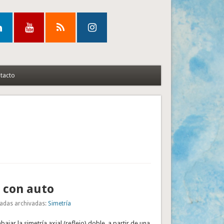
tacto
 con auto
adas archivadas:
Simetría
bajar la simetría axial (reflejo) doble, a partir de una