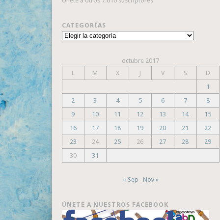
Únete a otros 7.610 suscriptores
CATEGORÍAS
Categorías
octubre 2017
L
M
X
J
V
S
D
1
2
3
4
5
6
7
8
9
10
11
12
13
14
15
16
17
18
19
20
21
22
23
24
25
26
27
28
29
30
31
« Sep
Nov »
ÚNETE A NUESTROS FACEBOOK