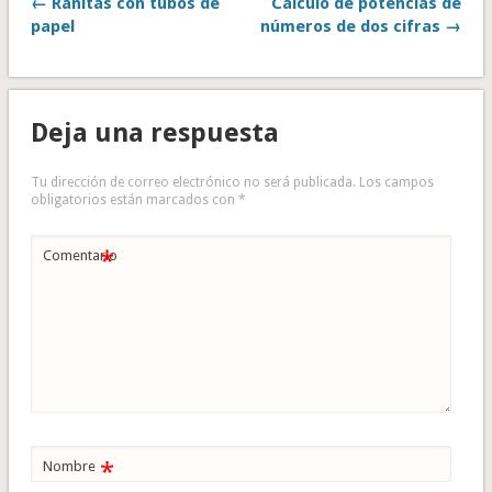
← Ranitas con tubos de
Cálculo de potencias de
papel
números de dos cifras →
Deja una respuesta
Tu dirección de correo electrónico no será publicada.
Los campos
obligatorios están marcados con
*
*
Comentario
*
Nombre