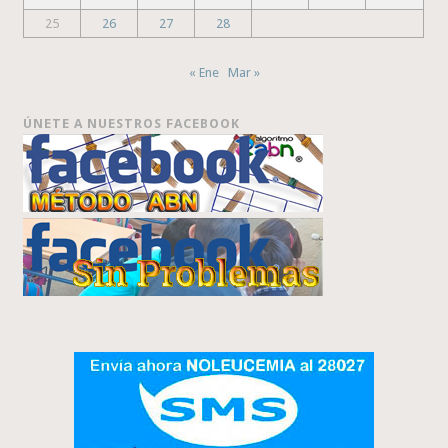
25
26
27
28
« Ene
Mar »
ÚNETE A NUESTROS FACEBOOK