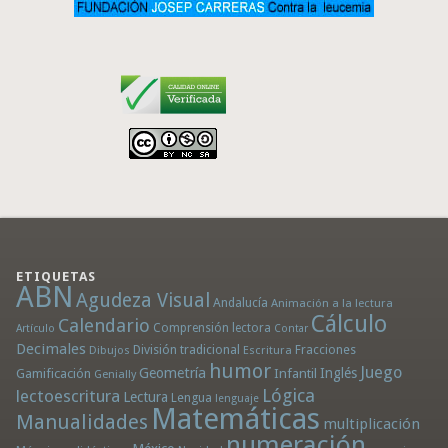
ETIQUETAS
ABN
Agudeza Visual
Andalucía
Animación a la lectura
Cálculo
Calendario
Comprensión lectora
Artículo
Contar
Decimales
División tradicional
Fracciones
Dibujos
Escritura
humor
Juego
Geometría
Infantil
Inglés
Gamificación
Genially
Lógica
lectoescritura
Lectura
Lengua
lenguaje
Matemáticas
Manualidades
multiplicación
numeración