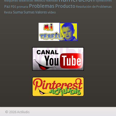
México
Máquinas didácticas
Navidad
operaciones
Problemas
Producto
Paz
PDI
Resolución de Problemas
primaria
Suma
Sumas
Valores
Resta
vídeo
© 2026 Actiludis