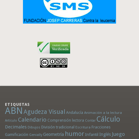
ETIQUETAS
ABN
Agudeza Visual
Andalucía
Animación a la lectura
Cálculo
Calendario
Comprensión lectora
Artículo
Contar
Decimales
División tradicional
Fracciones
Dibujos
Escritura
humor
Juego
Geometría
Infantil
Inglés
Gamificación
Genially