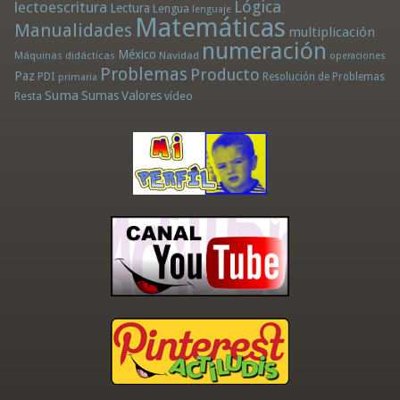
Lógica
lectoescritura
Lectura
Lengua
lenguaje
Matemáticas
Manualidades
multiplicación
numeración
México
Máquinas didácticas
Navidad
operaciones
Problemas
Producto
Paz
PDI
Resolución de Problemas
primaria
Suma
Sumas
Valores
Resta
vídeo